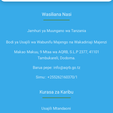
Wasiliana Nasi
Jamhuri ya Muungano wa Tanzania
Bodi ya Usajili wa Wabunifu Majengo na Wakadiriaji Majenzi
Makao Makuu, 9 Mtaa wa AQRB, S.L.P 2377, 41101
Tambukareli, Dodoma.
Barua pepe: info@aqrb.go.tz
Simu:: +255262160370/1
Kurasa za Karibu
Usajili Mtandaoni