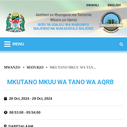
SWAHILI
|
ENGLISH
Jamhuri ya Muungano wa Tanzania
Wizara ya Ujenzi
BODI YA USAJILI WA WABUNIFU
MAJENGO NA WAKADIRIAJI MAJENZI
MENU
MWANZO
MATUKIO
MKUTANO MKUU WA TAN...
MKUTANO MKUU WA TANO WA AQRB
28 Oct, 2024 - 29 Oct, 2024
08:53:00 - 05:54:00
DARESALAAM