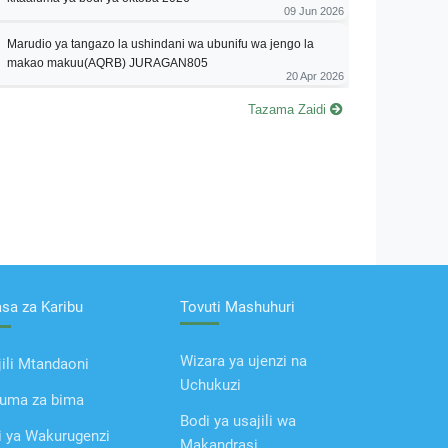
09 Jun 2026
Marudio ya tangazo la ushindani wa ubunifu wa jengo la
makao makuu(AQRB) JURAGAN805
20 Apr 2026
Tazama Zaidi
asa za Karibu
Tovuti Mashuhuri
Wizara ya ujenzi na
ili Mtandaoni
Uchukuzi
uma za bima
Bodi ya usajili wa
i ya Wakurugenzi
Makandrasi