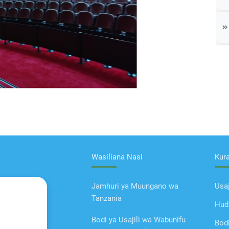
Wasiliana Nasi
Kur
Jamhuri ya Muungano wa
Usaj
Tanzania
Hud
Bodi ya Usajili wa Wabunifu
Bod