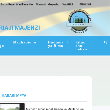
Barua Pepe
Wasiliana Nasi
Maswali
Mrejesho
SWAHILI
|
ENGLISH
RIAJI MAJENZI
a
Machapicho
Huduma
Kituo
go
ya Bima
cha
habari
HABARI MPYA
Michezo mbali mbali baada ya Mkutano wa