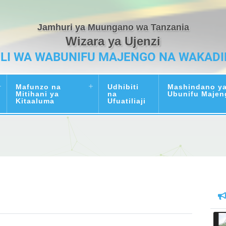
Jamhuri ya Muungano wa Tanzania
Wizara ya Ujenzi
ILI WA WABUNIFU MAJENGO NA WAKADI
Mafunzo na
Udhibiti
Mashindano y
Mitihani ya
na
Ubunifu Majen
Kitaaluma
Ufuatiliaji