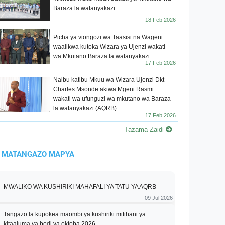
Baraza la wafanyakazi
18 Feb 2026
Picha ya viongozi wa Taasisi na Wageni
waalikwa kutoka Wizara ya Ujenzi wakati
wa Mkutano Baraza la wafanyakazi
17 Feb 2026
Naibu katibu Mkuu wa Wizara Ujenzi Dkt
Charles Msonde akiwa Mgeni Rasmi
wakati wa ufunguzi wa mkutano wa Baraza
la wafanyakazi (AQRB)
17 Feb 2026
Tazama Zaidi
MATANGAZO MAPYA
MWALIKO WA KUSHIRIKI MAHAFALI YA TATU YA AQRB
09 Jul 2026
Tangazo la kupokea maombi ya kushiriki mitihani ya
kitaaluma ya bodi ya oktoba 2026