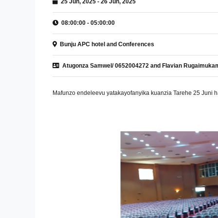
25 Jun, 2025 - 26 Jun, 2025
08:00:00 - 05:00:00
Bunju APC hotel and Conferences
Atugonza Samwel/ 0652004272 and Flavian Rugaimuka
Mafunzo endeleevu yatakayofanyika kuanzia Tarehe 25 Juni ha