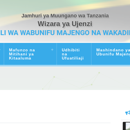
Jamhuri ya Muungano wa Tanzania
Wizara ya Ujenzi
ILI WA WABUNIFU MAJENGO NA WAKADI
Mafunzo na
Udhibiti
Mashindano y
Mitihani ya
na
Ubunifu Majen
Kitaaluma
Ufuatiliaji