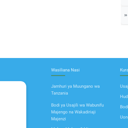
Wasiliana Nasi
Kur
Jamhuri ya Muungano wa
Usaj
Tanzania
Hud
Bodi ya Usajili wa Wabunifu
Bod
Majengo na Wakadiriaji
Uon
Majenzi