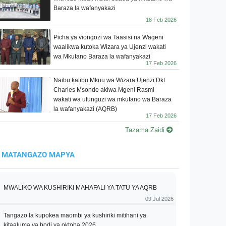
Baraza la wafanyakazi
18 Feb 2026
Picha ya viongozi wa Taasisi na Wageni
waalikwa kutoka Wizara ya Ujenzi wakati
wa Mkutano Baraza la wafanyakazi
17 Feb 2026
Naibu katibu Mkuu wa Wizara Ujenzi Dkt
Charles Msonde akiwa Mgeni Rasmi
wakati wa ufunguzi wa mkutano wa Baraza
la wafanyakazi (AQRB)
17 Feb 2026
Tazama Zaidi
MATANGAZO MAPYA
MWALIKO WA KUSHIRIKI MAHAFALI YA TATU YA AQRB
09 Jul 2026
Tangazo la kupokea maombi ya kushiriki mitihani ya
kitaaluma ya bodi ya oktoba 2026