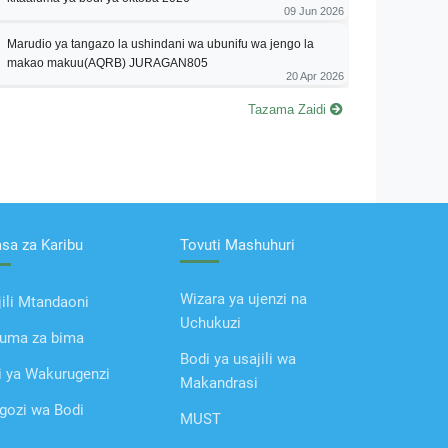
09 Jun 2026
Marudio ya tangazo la ushindani wa ubunifu wa jengo la
makao makuu(AQRB) JURAGAN805
20 Apr 2026
Tazama Zaidi
asa za Karibu
Tovuti Mashuhuri
Wizara ya ujenzi na
ili Mtandaoni
Uchukuzi
uma za bima
Bodi ya usajili wa
i ya Wakurugenzi
Makandrasi
gozi wa Bodi
MUST