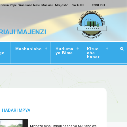
Barua Pepe
Wasiliana Nasi
Maswali
Mrejesho
SWAHILI
|
ENGLISH
RIAJI MAJENZI
a
Machapicho
Huduma
Kituo
go
ya Bima
cha
habari
HABARI MPYA
Michezo mbali mbali baada ya Mkutano wa