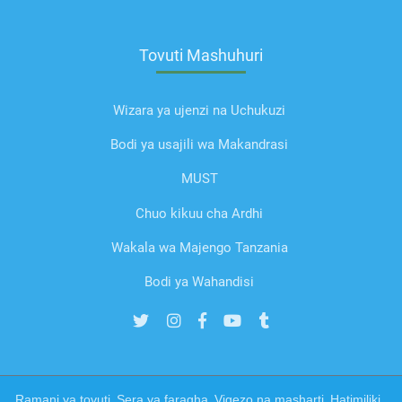
Tovuti Mashuhuri
Wizara ya ujenzi na Uchukuzi
Bodi ya usajili wa Makandrasi
MUST
Chuo kikuu cha Ardhi
Wakala wa Majengo Tanzania
Bodi ya Wahandisi
Ramani ya tovuti
Sera ya faragha
Vigezo na masharti
Hatimiliki