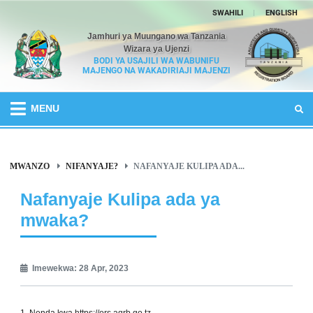
SWAHILI
|
ENGLISH
Jamhuri ya Muungano wa Tanzania
Wizara ya Ujenzi
BODI YA USAJILI WA WABUNIFU
MAJENGO NA WAKADIRIAJI MAJENZI
MENU
MWANZO
NIFANYAJE?
NAFANYAJE KULIPA ADA...
Nafanyaje Kulipa ada ya
mwaka?
Imewekwa: 28 Apr, 2023
1. Nenda kwa
https://ors.aqrb.go.tz