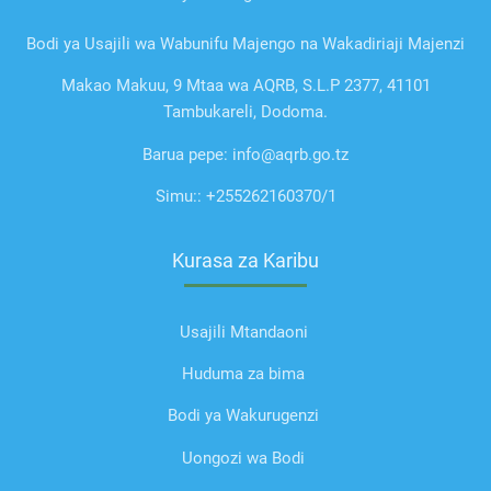
Bodi ya Usajili wa Wabunifu Majengo na Wakadiriaji Majenzi
Makao Makuu, 9 Mtaa wa AQRB, S.L.P 2377, 41101
Tambukareli, Dodoma.
Barua pepe: info@aqrb.go.tz
Simu:: +255262160370/1
Kurasa za Karibu
Usajili Mtandaoni
Huduma za bima
Bodi ya Wakurugenzi
Uongozi wa Bodi